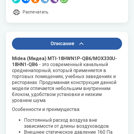
воздуха для
Теплодар
квартиры -
Распечатать
как и какой
Тепломаш
выбрать
ТОПОЛ-
Виды
ЭКО
обогревателей
Описание
для дома
Эван
Показать
Midea (Мидеа)
MTI-18
HWN1
P-
QB6/
MOX330
U-
все
18
HN1-
QB6
- это современный канальный
средненапорный, который применяется в
торговых помещениях, учебных заведениях и
ресторанах. Продуманная конструкция данной
модели отличается небольшим внутренним
блоком, удобством установки и низким
уровнем шума.
Особенности и преимущества:
Постоянный расход воздуха вне
зависимости от длины воздуховодов
Внешнее статическое давление 160 Па