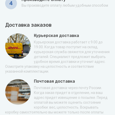
4
Вы производите оплату любым удобным способом
Доставка заказов
Курьерская доставка
Курьерская доставка работает с 9.00 до
19.00. Когда товар поступит на склад,
курьерская служба свяжется для уточнения
деталей. Специалист предложит выбрать
удобное время доставки и уточнит адрес.
Осмотрите упаковку на целостность и соответствие
указанной комплектации.
Почтовая доставка
Почтовая доставка через почту России.
Когда заказ придет в отделение, на ваш
адрес придет извещение о посылке. Перед
оплатой вы можете оценить состояние
коробки: вес, целостность. Вскрывать
коробку самостоятельно вы можете только после оплаты