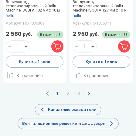
Воздуховод
Воздуховод
теплоизолированный Ballu
теплоизолированный Ballu
Machine ISOBFA 102 мм х 10 м
Machine ISOBFA 127 мм х 10 м
Ballu
Ballu
Артикул:
НС-1036309
Артикул:
НС-1036311
2 580
2 950
руб.
руб.
В наличии
3
В наличии
38
Купить в 1 клик
Купить в 1 клик
К сравнению
К сравнению
1
2
3
Канальные охладители
Вентиляционные решетки и диффузоры