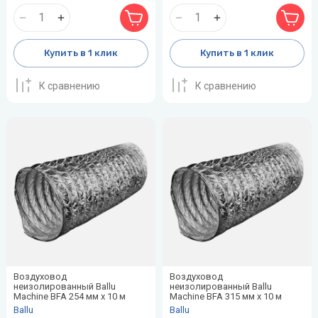
воздуха для
Теплодар
квартиры -
как и какой
Тепломаш
выбрать
Купить в 1 клик
Купить в 1 клик
ТОПОЛ-
Виды
К сравнению
К сравнению
ЭКО
обогревателей
для дома
Эван
Показать
все
Воздуховод
Воздуховод
неизолированный Ballu
неизолированный Ballu
Machine BFA 254 мм х 10 м
Machine BFA 315 мм х 10 м
Ballu
Ballu