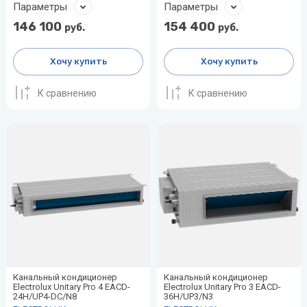
Параметры
Параметры
воздуха для
Теплодар
квартиры -
146 100
154 400
руб.
руб.
как и какой
Тепломаш
выбрать
Хочу купить
Хочу купить
ТОПОЛ-
Виды
ЭКО
обогревателей
К сравнению
К сравнению
для дома
Эван
Показать
все
Канальный кондиционер
Канальный кондиционер
Electrolux Unitary Pro 4 EACD-
Electrolux Unitary Pro 3 EACD-
24H/UP4-DC/N8
36H/UP3/N3